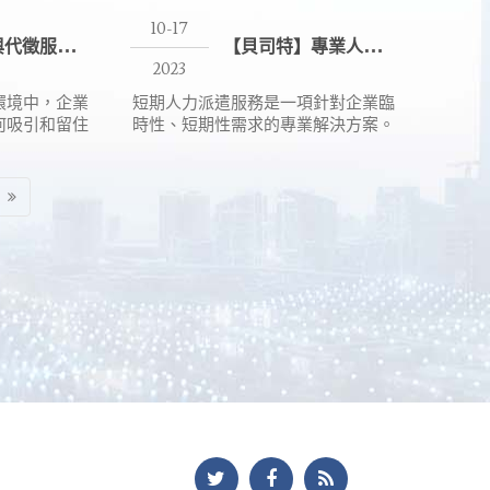
10-17
人
力派遣與代徵服務：提升企業靈活性的關鍵解決方案
【
貝司特】專業人力派遣、短期派遣推薦
2023
環境中，企業
短期人力派遣服務是一項針對企業臨
何吸引和留住
時性、短期性需求的專業解決方案。
在需求波動時
當企業面臨突發的工作負荷、特殊專
什麼越來越多
案、季節性忙碌期或人員暫時性缺乏
代徵服務。這
時，短期人力派遣成為了解決方案。
業快速應對人
這種服務通常由人力派遣公司提供，
度減少管理成
這些公司擁有廣泛的人才庫，可以提
率。
供符合需求的臨時員工。企業可以迅
速聘用這些臨時員工，以應對短期的
工作需求，無需長期雇佣或承擔相關
法律責任。這種靈活性使企業能夠高
效應對變化多端的市場情況，而不必
增加長期人力成本。短期人力派遣服
務為企業提供了快速、可靠和成本效
益的解決方案。