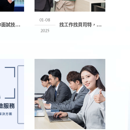
01-08
貝
司特教你面試技巧，成功拿下理想工作！
找
工作找貝司特，選擇派遣公司的優點
2025