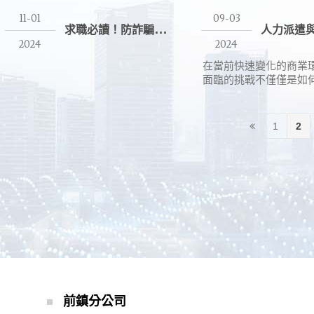
11-01
09-03
求
職必讀！防詐騙秘笈揭露求職陷阱，守護你的職場夢！
2024
2024
在當前快速變化的商業
面臨的挑戰不僅僅是如
優秀人才，還包括如何
保持靈活性。這就是為
的公司選擇人力派遣和
1
2
兩種服務不僅能幫助企
力需求變化，還能大幅
本和提升運營效
前鎮分公司